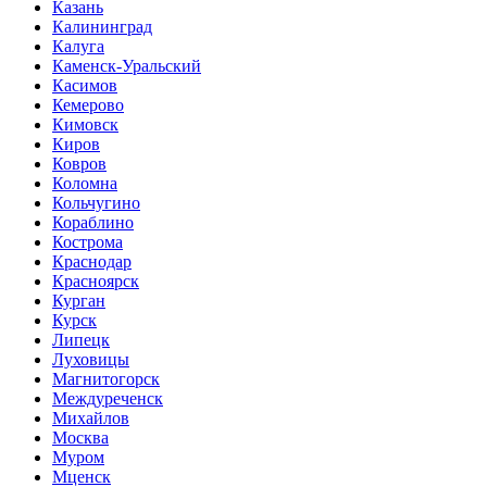
Казань
Калининград
Калуга
Каменск-Уральский
Касимов
Кемерово
Кимовск
Киров
Ковров
Коломна
Кольчугино
Кораблино
Кострома
Краснодар
Красноярск
Курган
Курск
Липецк
Луховицы
Магнитогорск
Междуреченск
Михайлов
Москва
Муром
Мценск