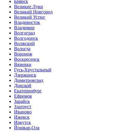
Брянск
Великие Луки
Великий Новгород
Великий Устюг
Владивосток
Владимир
Волгоград
Волгодонск
Волжский
Вологда
Воронеж
Воскресенск
Вязники
Гусь-Хрустальный
Дзержинск
Димитровград
Донской
Екатеринбург
Ефремов
Зарайск
Златоуст
Иваново
Ижевск
Иркутск
Йошкар-Ола