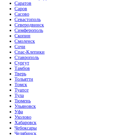
Саратов
Саров
Сасово
Севастополь
Северодвинск
Симферополь
Скопин
Смоленск
Сочи
Спас-Клепики
Ставрополь
Сургут
Тамбов
Тверь
Тольятти
Томск
Туапсе
Тула
Тюмень
Ульяновск
Уфа
Ухолово
Хабаровск
Чебоксары
Челябинск