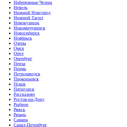
Набережные Челны
Невель
Нижний Новгород
Нижний Тагил
Новокузнецк
Новомичуринск
Новосибирск
Ноябрьск
Озеры
Омск
Орел
Оренбург
Пенза
Пермь
Петрозаводск
Прокопьевск
Псков
Пятигорск
Рассказово
Ростов-на-Дону
Рыбное
Ряжск
Рязань
Самара
Санкт-Петербург