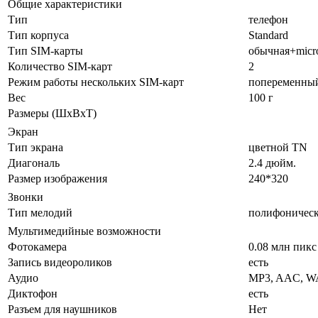
Общие характеристики
Тип
телефон
Тип корпуса
Standard
Тип SIM-карты
обычная+micr
Количество SIM-карт
2
Режим работы нескольких SIM-карт
попеременны
Вес
100 г
Размеры (ШxВxТ)
Экран
Тип экрана
цветной TN
Диагональ
2.4 дюйм.
Размер изображения
240*320
Звонки
Тип мелодий
полифоничес
Мультимедийные возможности
Фотокамера
0.08 млн пикс
Запись видеороликов
есть
Аудио
MP3, AAC, W
Диктофон
есть
Разъем для наушников
Нет