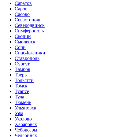
Саратов
Саров
Сасово
Севастополь
Северодвинск
Симферополь
Скопин
Смоленск
Сочи
Спас-Клепики
Ставрополь
Сургут
Тамбов
Тверь
Тольятти
Томск
Туапсе
Тула
Тюмень
Ульяновск
Уфа
Ухолово
Хабаровск
Чебоксары
Челябинск