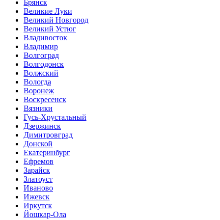
Брянск
Великие Луки
Великий Новгород
Великий Устюг
Владивосток
Владимир
Волгоград
Волгодонск
Волжский
Вологда
Воронеж
Воскресенск
Вязники
Гусь-Хрустальный
Дзержинск
Димитровград
Донской
Екатеринбург
Ефремов
Зарайск
Златоуст
Иваново
Ижевск
Иркутск
Йошкар-Ола