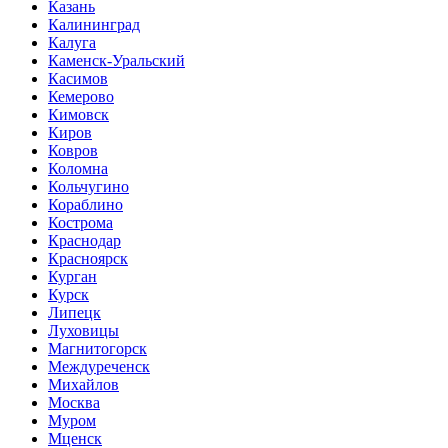
Казань
Калининград
Калуга
Каменск-Уральский
Касимов
Кемерово
Кимовск
Киров
Ковров
Коломна
Кольчугино
Кораблино
Кострома
Краснодар
Красноярск
Курган
Курск
Липецк
Луховицы
Магнитогорск
Междуреченск
Михайлов
Москва
Муром
Мценск