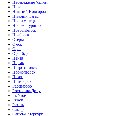
Набережные Челны
Невель
Нижний Новгород
Нижний Тагил
Новокузнецк
Новомичуринск
Новосибирск
Ноябрьск
Озеры
Омск
Орел
Оренбург
Пенза
Пермь
Петрозаводск
Прокопьевск
Псков
Пятигорск
Рассказово
Ростов-на-Дону
Рыбное
Ряжск
Рязань
Самара
Санкт-Петербург