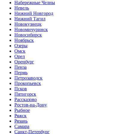
Набережные Челны
Невель
Нижний Новгород
Нижний Тагил
Новокузнецк
Новомичуринск
Новосибирск
Ноябрьск
Озеры
Омск
Орел
Оренбург
Пенза
Пермь
Петрозаводск
Прокопьевск
Псков
Пятигорск
Рассказово
Ростов-на-Дону
Рыбное
Ряжск
Рязань
Самара
Санкт-Петербург