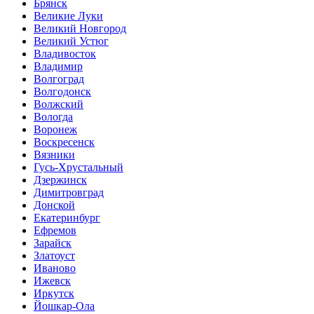
Брянск
Великие Луки
Великий Новгород
Великий Устюг
Владивосток
Владимир
Волгоград
Волгодонск
Волжский
Вологда
Воронеж
Воскресенск
Вязники
Гусь-Хрустальный
Дзержинск
Димитровград
Донской
Екатеринбург
Ефремов
Зарайск
Златоуст
Иваново
Ижевск
Иркутск
Йошкар-Ола