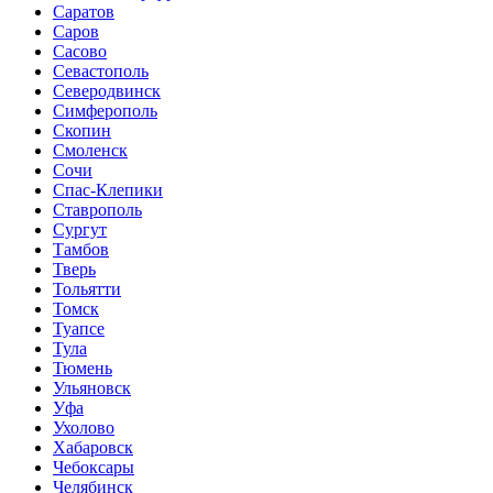
Саратов
Саров
Сасово
Севастополь
Северодвинск
Симферополь
Скопин
Смоленск
Сочи
Спас-Клепики
Ставрополь
Сургут
Тамбов
Тверь
Тольятти
Томск
Туапсе
Тула
Тюмень
Ульяновск
Уфа
Ухолово
Хабаровск
Чебоксары
Челябинск