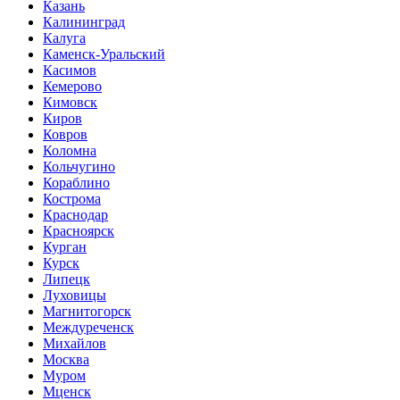
Казань
Калининград
Калуга
Каменск-Уральский
Касимов
Кемерово
Кимовск
Киров
Ковров
Коломна
Кольчугино
Кораблино
Кострома
Краснодар
Красноярск
Курган
Курск
Липецк
Луховицы
Магнитогорск
Междуреченск
Михайлов
Москва
Муром
Мценск