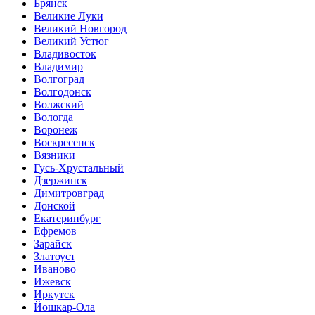
Брянск
Великие Луки
Великий Новгород
Великий Устюг
Владивосток
Владимир
Волгоград
Волгодонск
Волжский
Вологда
Воронеж
Воскресенск
Вязники
Гусь-Хрустальный
Дзержинск
Димитровград
Донской
Екатеринбург
Ефремов
Зарайск
Златоуст
Иваново
Ижевск
Иркутск
Йошкар-Ола