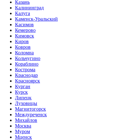
Казань
Калининград
Калуга
Каменск-Уральский
Касимов
Кемерово
Кимовск
Киров
Ковров
Коломна
Кольчугино
Кораблино
Кострома
Краснодар
Красноярск
Курган
Курск
Липецк
Луховицы
Магнитогорск
Междуреченск
Михайлов
Москва
Муром
Мценск