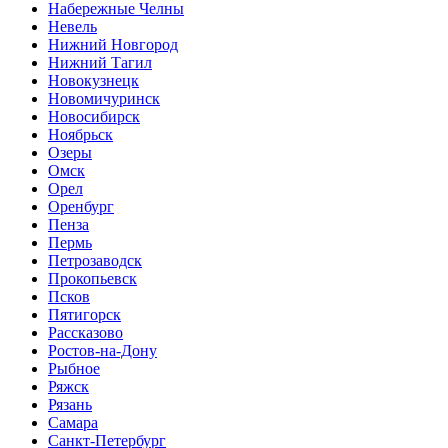
Набережные Челны
Невель
Нижний Новгород
Нижний Тагил
Новокузнецк
Новомичуринск
Новосибирск
Ноябрьск
Озеры
Омск
Орел
Оренбург
Пенза
Пермь
Петрозаводск
Прокопьевск
Псков
Пятигорск
Рассказово
Ростов-на-Дону
Рыбное
Ряжск
Рязань
Самара
Санкт-Петербург