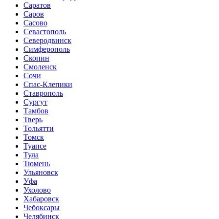
Саратов
Саров
Сасово
Севастополь
Северодвинск
Симферополь
Скопин
Смоленск
Сочи
Спас-Клепики
Ставрополь
Сургут
Тамбов
Тверь
Тольятти
Томск
Туапсе
Тула
Тюмень
Ульяновск
Уфа
Ухолово
Хабаровск
Чебоксары
Челябинск