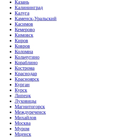
Казань
Калининград
Калуга
Каменск-Уральский
Касимов
Кемерово
Кимовск
Киров
Ковров
Коломна
Кольчугино
Кораблино
Кострома
Краснодар
Красноярск
Курган
Курск
Липецк
Луховицы
Магнитогорск
Междуреченск
Михайлов
Москва
Муром
Мценск