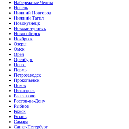
Набережные Челны
Невель
Нижний Новгород
Нижний Тагил
Новокузнецк
Новомичуринск
Новосибирск
Ноябрьск
Озеры
Омск
Орел
Оренбург
Пенза
Пермь
Петрозаводск
Прокопьевск
Псков
Пятигорск
Рассказово
Ростов-на-Дону
Рыбное
Ряжск
Рязань
Самара
Санкт-Петербург