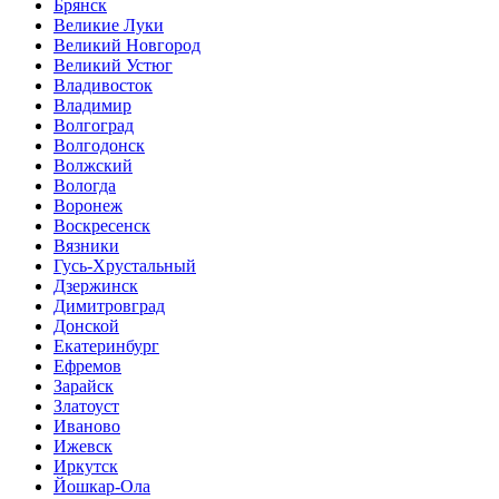
Брянск
Великие Луки
Великий Новгород
Великий Устюг
Владивосток
Владимир
Волгоград
Волгодонск
Волжский
Вологда
Воронеж
Воскресенск
Вязники
Гусь-Хрустальный
Дзержинск
Димитровград
Донской
Екатеринбург
Ефремов
Зарайск
Златоуст
Иваново
Ижевск
Иркутск
Йошкар-Ола