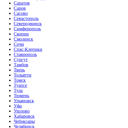
Саратов
Саров
Сасово
Севастополь
Северодвинск
Симферополь
Скопин
Смоленск
Сочи
Спас-Клепики
Ставрополь
Сургут
Тамбов
Тверь
Тольятти
Томск
Туапсе
Тула
Тюмень
Ульяновск
Уфа
Ухолово
Хабаровск
Чебоксары
Челябинск