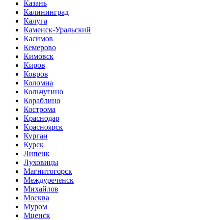
Казань
Калининград
Калуга
Каменск-Уральский
Касимов
Кемерово
Кимовск
Киров
Ковров
Коломна
Кольчугино
Кораблино
Кострома
Краснодар
Красноярск
Курган
Курск
Липецк
Луховицы
Магнитогорск
Междуреченск
Михайлов
Москва
Муром
Мценск