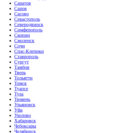
Саратов
Саров
Сасово
Севастополь
Северодвинск
Симферополь
Скопин
Смоленск
Сочи
Спас-Клепики
Ставрополь
Сургут
Тамбов
Тверь
Тольятти
Томск
Туапсе
Тула
Тюмень
Ульяновск
Уфа
Ухолово
Хабаровск
Чебоксары
Челябинск