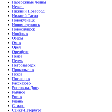
Набережные Челны
Невель
Нижний Новгород
Нижний Тагил
Новокузнецк
Новомичуринск
Новосибирск
Ноябрьск
Озеры
Омск
Орел
Оренбург
Пенза
Пермь
Петрозаводск
Прокопьевск
Псков
Пятигорск
Рассказово
Ростов-на-Дону
Рыбное
Ряжск
Рязань
Самара
Санкт-Петербург