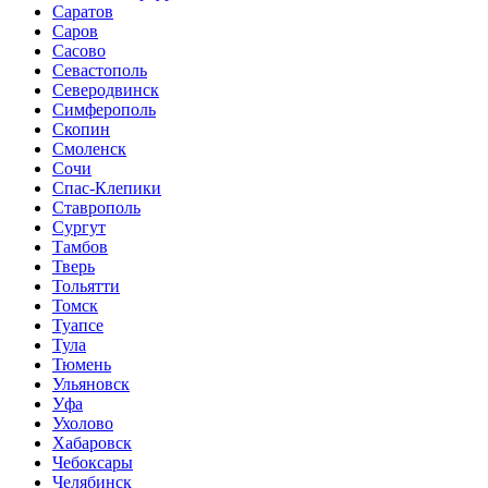
Саратов
Саров
Сасово
Севастополь
Северодвинск
Симферополь
Скопин
Смоленск
Сочи
Спас-Клепики
Ставрополь
Сургут
Тамбов
Тверь
Тольятти
Томск
Туапсе
Тула
Тюмень
Ульяновск
Уфа
Ухолово
Хабаровск
Чебоксары
Челябинск