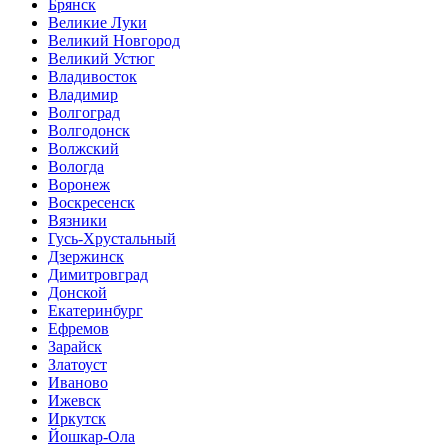
Брянск
Великие Луки
Великий Новгород
Великий Устюг
Владивосток
Владимир
Волгоград
Волгодонск
Волжский
Вологда
Воронеж
Воскресенск
Вязники
Гусь-Хрустальный
Дзержинск
Димитровград
Донской
Екатеринбург
Ефремов
Зарайск
Златоуст
Иваново
Ижевск
Иркутск
Йошкар-Ола