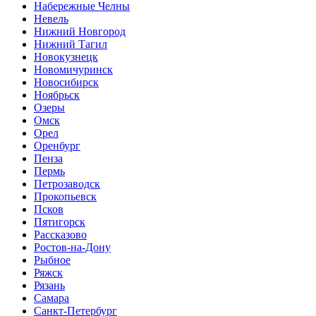
Набережные Челны
Невель
Нижний Новгород
Нижний Тагил
Новокузнецк
Новомичуринск
Новосибирск
Ноябрьск
Озеры
Омск
Орел
Оренбург
Пенза
Пермь
Петрозаводск
Прокопьевск
Псков
Пятигорск
Рассказово
Ростов-на-Дону
Рыбное
Ряжск
Рязань
Самара
Санкт-Петербург