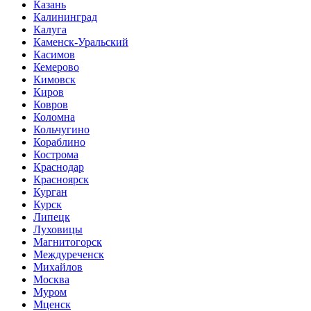
Казань
Калининград
Калуга
Каменск-Уральский
Касимов
Кемерово
Кимовск
Киров
Ковров
Коломна
Кольчугино
Кораблино
Кострома
Краснодар
Красноярск
Курган
Курск
Липецк
Луховицы
Магнитогорск
Междуреченск
Михайлов
Москва
Муром
Мценск