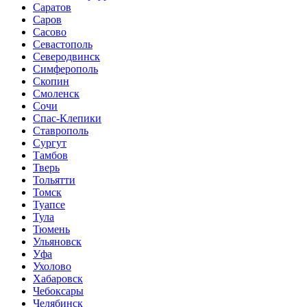
Саратов
Саров
Сасово
Севастополь
Северодвинск
Симферополь
Скопин
Смоленск
Сочи
Спас-Клепики
Ставрополь
Сургут
Тамбов
Тверь
Тольятти
Томск
Туапсе
Тула
Тюмень
Ульяновск
Уфа
Ухолово
Хабаровск
Чебоксары
Челябинск