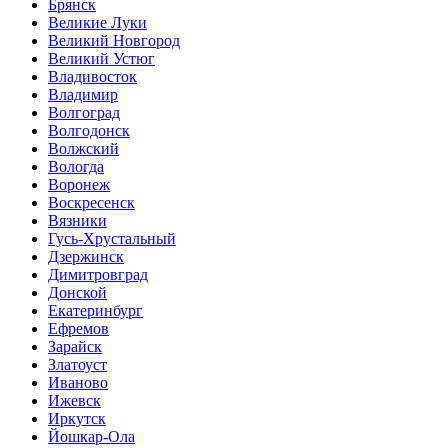
Брянск
Великие Луки
Великий Новгород
Великий Устюг
Владивосток
Владимир
Волгоград
Волгодонск
Волжский
Вологда
Воронеж
Воскресенск
Вязники
Гусь-Хрустальный
Дзержинск
Димитровград
Донской
Екатеринбург
Ефремов
Зарайск
Златоуст
Иваново
Ижевск
Иркутск
Йошкар-Ола