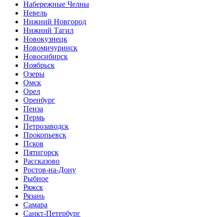
Набережные Челны
Невель
Нижний Новгород
Нижний Тагил
Новокузнецк
Новомичуринск
Новосибирск
Ноябрьск
Озеры
Омск
Орел
Оренбург
Пенза
Пермь
Петрозаводск
Прокопьевск
Псков
Пятигорск
Рассказово
Ростов-на-Дону
Рыбное
Ряжск
Рязань
Самара
Санкт-Петербург