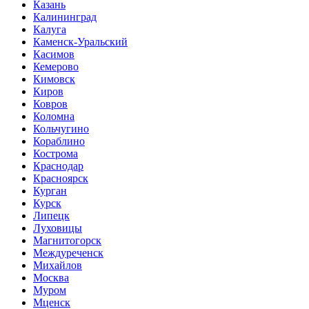
Казань
Калининград
Калуга
Каменск-Уральский
Касимов
Кемерово
Кимовск
Киров
Ковров
Коломна
Кольчугино
Кораблино
Кострома
Краснодар
Красноярск
Курган
Курск
Липецк
Луховицы
Магнитогорск
Междуреченск
Михайлов
Москва
Муром
Мценск