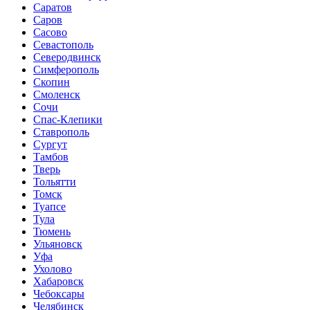
Саратов
Саров
Сасово
Севастополь
Северодвинск
Симферополь
Скопин
Смоленск
Сочи
Спас-Клепики
Ставрополь
Сургут
Тамбов
Тверь
Тольятти
Томск
Туапсе
Тула
Тюмень
Ульяновск
Уфа
Ухолово
Хабаровск
Чебоксары
Челябинск