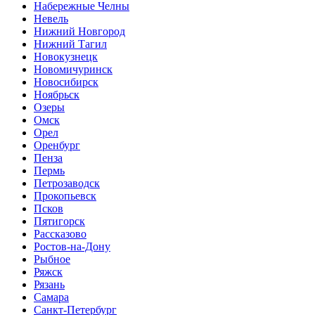
Набережные Челны
Невель
Нижний Новгород
Нижний Тагил
Новокузнецк
Новомичуринск
Новосибирск
Ноябрьск
Озеры
Омск
Орел
Оренбург
Пенза
Пермь
Петрозаводск
Прокопьевск
Псков
Пятигорск
Рассказово
Ростов-на-Дону
Рыбное
Ряжск
Рязань
Самара
Санкт-Петербург