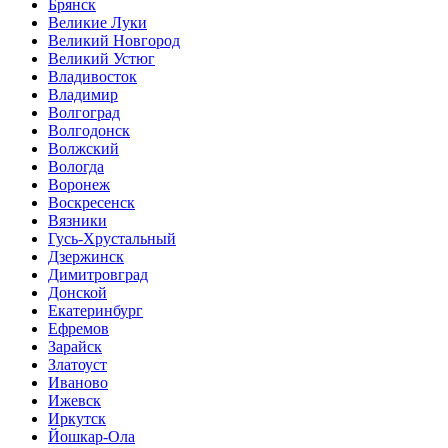
Брянск
Великие Луки
Великий Новгород
Великий Устюг
Владивосток
Владимир
Волгоград
Волгодонск
Волжский
Вологда
Воронеж
Воскресенск
Вязники
Гусь-Хрустальный
Дзержинск
Димитровград
Донской
Екатеринбург
Ефремов
Зарайск
Златоуст
Иваново
Ижевск
Иркутск
Йошкар-Ола