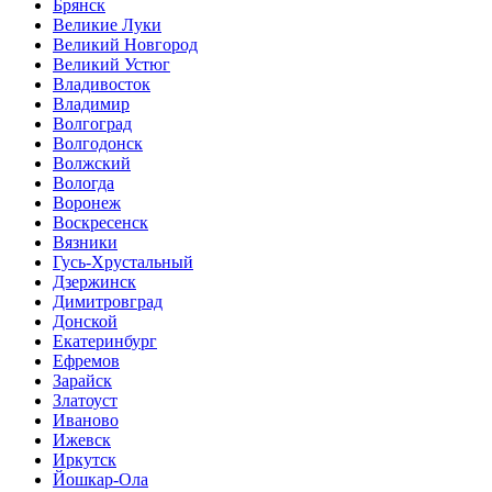
Брянск
Великие Луки
Великий Новгород
Великий Устюг
Владивосток
Владимир
Волгоград
Волгодонск
Волжский
Вологда
Воронеж
Воскресенск
Вязники
Гусь-Хрустальный
Дзержинск
Димитровград
Донской
Екатеринбург
Ефремов
Зарайск
Златоуст
Иваново
Ижевск
Иркутск
Йошкар-Ола