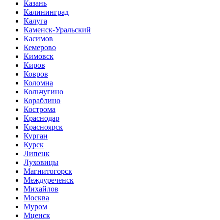
Казань
Калининград
Калуга
Каменск-Уральский
Касимов
Кемерово
Кимовск
Киров
Ковров
Коломна
Кольчугино
Кораблино
Кострома
Краснодар
Красноярск
Курган
Курск
Липецк
Луховицы
Магнитогорск
Междуреченск
Михайлов
Москва
Муром
Мценск