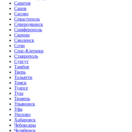
Саратов
Саров
Сасово
Севастополь
Северодвинск
Симферополь
Скопин
Смоленск
Сочи
Спас-Клепики
Ставрополь
Сургут
Тамбов
Тверь
Тольятти
Томск
Туапсе
Тула
Тюмень
Ульяновск
Уфа
Ухолово
Хабаровск
Чебоксары
Челябинск