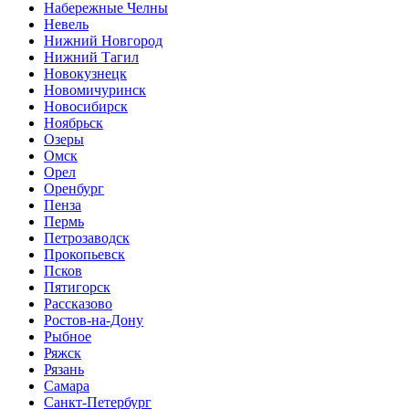
Набережные Челны
Невель
Нижний Новгород
Нижний Тагил
Новокузнецк
Новомичуринск
Новосибирск
Ноябрьск
Озеры
Омск
Орел
Оренбург
Пенза
Пермь
Петрозаводск
Прокопьевск
Псков
Пятигорск
Рассказово
Ростов-на-Дону
Рыбное
Ряжск
Рязань
Самара
Санкт-Петербург