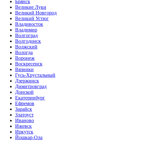
Брянск
Великие Луки
Великий Новгород
Великий Устюг
Владивосток
Владимир
Волгоград
Волгодонск
Волжский
Вологда
Воронеж
Воскресенск
Вязники
Гусь-Хрустальный
Дзержинск
Димитровград
Донской
Екатеринбург
Ефремов
Зарайск
Златоуст
Иваново
Ижевск
Иркутск
Йошкар-Ола