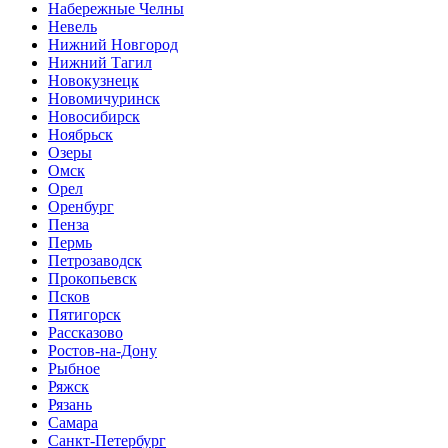
Набережные Челны
Невель
Нижний Новгород
Нижний Тагил
Новокузнецк
Новомичуринск
Новосибирск
Ноябрьск
Озеры
Омск
Орел
Оренбург
Пенза
Пермь
Петрозаводск
Прокопьевск
Псков
Пятигорск
Рассказово
Ростов-на-Дону
Рыбное
Ряжск
Рязань
Самара
Санкт-Петербург