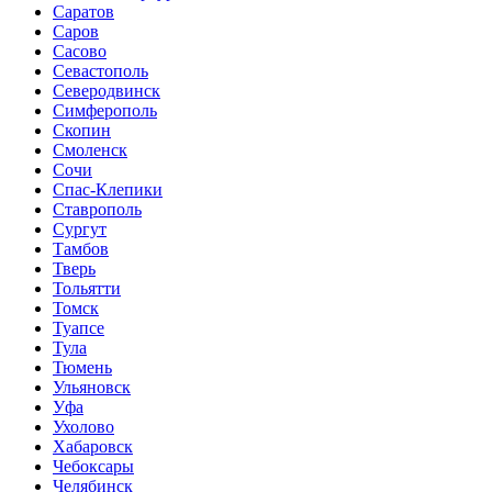
Саратов
Саров
Сасово
Севастополь
Северодвинск
Симферополь
Скопин
Смоленск
Сочи
Спас-Клепики
Ставрополь
Сургут
Тамбов
Тверь
Тольятти
Томск
Туапсе
Тула
Тюмень
Ульяновск
Уфа
Ухолово
Хабаровск
Чебоксары
Челябинск