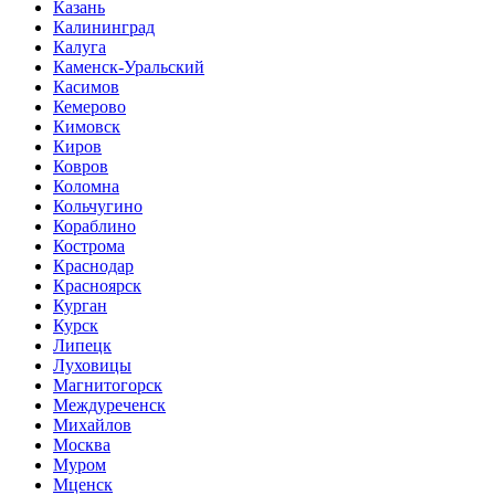
Казань
Калининград
Калуга
Каменск-Уральский
Касимов
Кемерово
Кимовск
Киров
Ковров
Коломна
Кольчугино
Кораблино
Кострома
Краснодар
Красноярск
Курган
Курск
Липецк
Луховицы
Магнитогорск
Междуреченск
Михайлов
Москва
Муром
Мценск