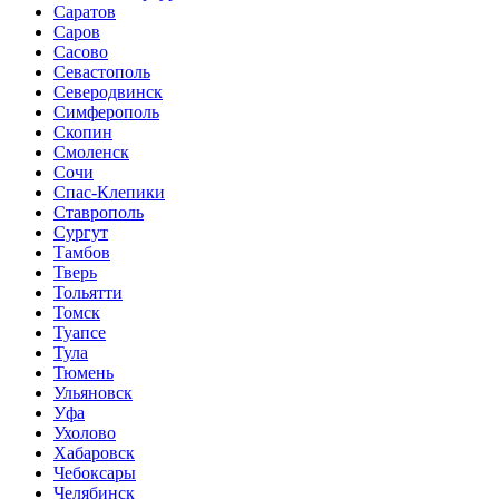
Саратов
Саров
Сасово
Севастополь
Северодвинск
Симферополь
Скопин
Смоленск
Сочи
Спас-Клепики
Ставрополь
Сургут
Тамбов
Тверь
Тольятти
Томск
Туапсе
Тула
Тюмень
Ульяновск
Уфа
Ухолово
Хабаровск
Чебоксары
Челябинск