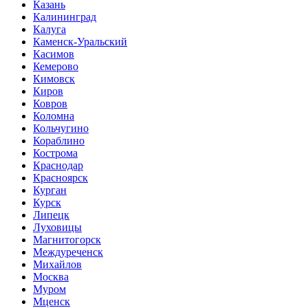
Казань
Калининград
Калуга
Каменск-Уральский
Касимов
Кемерово
Кимовск
Киров
Ковров
Коломна
Кольчугино
Кораблино
Кострома
Краснодар
Красноярск
Курган
Курск
Липецк
Луховицы
Магнитогорск
Междуреченск
Михайлов
Москва
Муром
Мценск