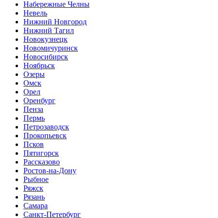
Набережные Челны
Невель
Нижний Новгород
Нижний Тагил
Новокузнецк
Новомичуринск
Новосибирск
Ноябрьск
Озеры
Омск
Орел
Оренбург
Пенза
Пермь
Петрозаводск
Прокопьевск
Псков
Пятигорск
Рассказово
Ростов-на-Дону
Рыбное
Ряжск
Рязань
Самара
Санкт-Петербург