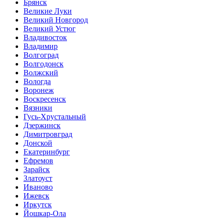
Брянск
Великие Луки
Великий Новгород
Великий Устюг
Владивосток
Владимир
Волгоград
Волгодонск
Волжский
Вологда
Воронеж
Воскресенск
Вязники
Гусь-Хрустальный
Дзержинск
Димитровград
Донской
Екатеринбург
Ефремов
Зарайск
Златоуст
Иваново
Ижевск
Иркутск
Йошкар-Ола