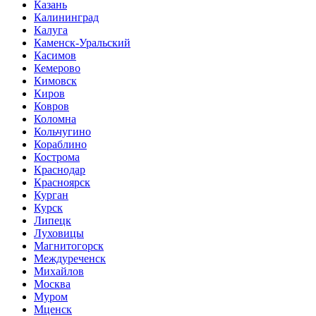
Казань
Калининград
Калуга
Каменск-Уральский
Касимов
Кемерово
Кимовск
Киров
Ковров
Коломна
Кольчугино
Кораблино
Кострома
Краснодар
Красноярск
Курган
Курск
Липецк
Луховицы
Магнитогорск
Междуреченск
Михайлов
Москва
Муром
Мценск