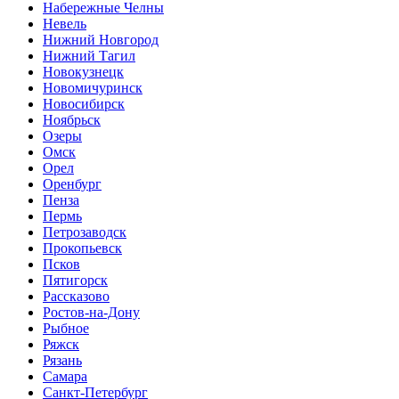
Набережные Челны
Невель
Нижний Новгород
Нижний Тагил
Новокузнецк
Новомичуринск
Новосибирск
Ноябрьск
Озеры
Омск
Орел
Оренбург
Пенза
Пермь
Петрозаводск
Прокопьевск
Псков
Пятигорск
Рассказово
Ростов-на-Дону
Рыбное
Ряжск
Рязань
Самара
Санкт-Петербург