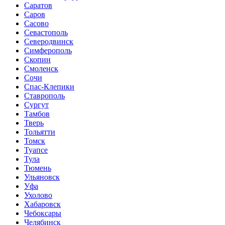
Саратов
Саров
Сасово
Севастополь
Северодвинск
Симферополь
Скопин
Смоленск
Сочи
Спас-Клепики
Ставрополь
Сургут
Тамбов
Тверь
Тольятти
Томск
Туапсе
Тула
Тюмень
Ульяновск
Уфа
Ухолово
Хабаровск
Чебоксары
Челябинск