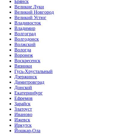
Брянск
Великие Луки
Великий Новгород
Великий Устюг
Владивосток
Владимир
Волгоград
Волгодонск
Волжский
Вологда
Воронеж
Воскресенск
Вязники
Гусь-Хрустальный
Дзержинск
Димитровград
Донской
Екатеринбург
Ефремов
Зарайск
Златоуст
Иваново
Ижевск
Иркутск
Йошкар-Ола