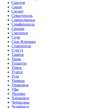
Саратов
Саров
Сасово
Севастополь
Северодвинск
Симферополь
Скопин
Смоленск
Сочи
Спас-Клепики
Ставрополь
Сургут
Тамбов
Тверь
Тольятти
Томск
Туапсе
Тула
Тюмень
Ульяновск
Уфа
Ухолово
Хабаровск
Чебоксары
Челябинск