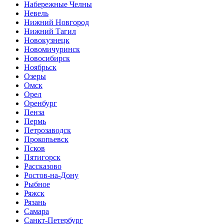
Набережные Челны
Невель
Нижний Новгород
Нижний Тагил
Новокузнецк
Новомичуринск
Новосибирск
Ноябрьск
Озеры
Омск
Орел
Оренбург
Пенза
Пермь
Петрозаводск
Прокопьевск
Псков
Пятигорск
Рассказово
Ростов-на-Дону
Рыбное
Ряжск
Рязань
Самара
Санкт-Петербург