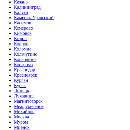
Казань
Калининград
Калуга
Каменск-Уральский
Касимов
Кемерово
Кимовск
Киров
Ковров
Коломна
Кольчугино
Кораблино
Кострома
Краснодар
Красноярск
Курган
Курск
Липецк
Луховицы
Магнитогорск
Междуреченск
Михайлов
Москва
Муром
Мценск