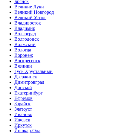
Брянск
Великие Луки
Великий Новгород
Великий Устюг
Владивосток
Владимир
Волгоград
Волгодонск
Волжский
Вологда
Воронеж
Воскресенск
Вязники
Гусь-Хрустальный
Дзержинск
Димитровград
Донской
Екатеринбург
Ефремов
Зарайск
Златоуст
Иваново
Ижевск
Иркутск
Йошкар-Ола