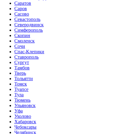
Саратов
Саров
Сасово
Севастополь
Северодвинск
Симферополь
Скопин
Смоленск
Сочи
Спас-Клепики
Ставрополь
Сургут
Тамбов
Тверь
Тольятти
Томск
Туапсе
Тула
Тюмень
Ульяновск
Уфа
Ухолово
Хабаровск
Чебоксары
Челябинск