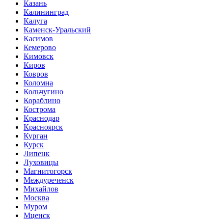
Казань
Калининград
Калуга
Каменск-Уральский
Касимов
Кемерово
Кимовск
Киров
Ковров
Коломна
Кольчугино
Кораблино
Кострома
Краснодар
Красноярск
Курган
Курск
Липецк
Луховицы
Магнитогорск
Междуреченск
Михайлов
Москва
Муром
Мценск