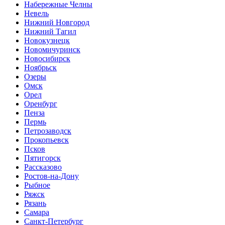
Набережные Челны
Невель
Нижний Новгород
Нижний Тагил
Новокузнецк
Новомичуринск
Новосибирск
Ноябрьск
Озеры
Омск
Орел
Оренбург
Пенза
Пермь
Петрозаводск
Прокопьевск
Псков
Пятигорск
Рассказово
Ростов-на-Дону
Рыбное
Ряжск
Рязань
Самара
Санкт-Петербург