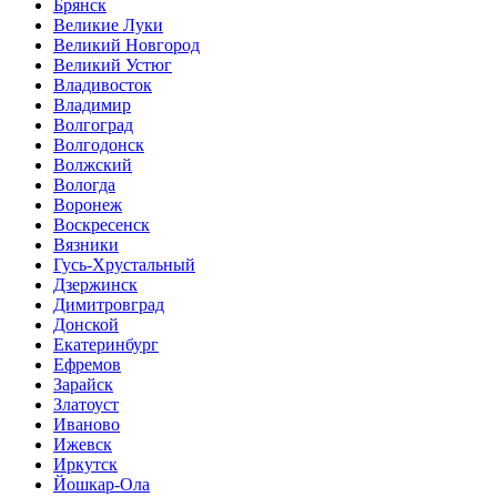
Брянск
Великие Луки
Великий Новгород
Великий Устюг
Владивосток
Владимир
Волгоград
Волгодонск
Волжский
Вологда
Воронеж
Воскресенск
Вязники
Гусь-Хрустальный
Дзержинск
Димитровград
Донской
Екатеринбург
Ефремов
Зарайск
Златоуст
Иваново
Ижевск
Иркутск
Йошкар-Ола