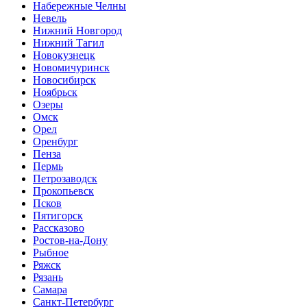
Набережные Челны
Невель
Нижний Новгород
Нижний Тагил
Новокузнецк
Новомичуринск
Новосибирск
Ноябрьск
Озеры
Омск
Орел
Оренбург
Пенза
Пермь
Петрозаводск
Прокопьевск
Псков
Пятигорск
Рассказово
Ростов-на-Дону
Рыбное
Ряжск
Рязань
Самара
Санкт-Петербург