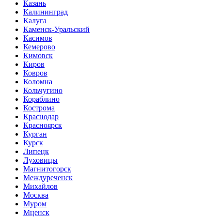
Казань
Калининград
Калуга
Каменск-Уральский
Касимов
Кемерово
Кимовск
Киров
Ковров
Коломна
Кольчугино
Кораблино
Кострома
Краснодар
Красноярск
Курган
Курск
Липецк
Луховицы
Магнитогорск
Междуреченск
Михайлов
Москва
Муром
Мценск