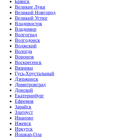
Брянск
Великие Луки
Великий Новгород
Великий Устюг
Владивосток
Владимир
Волгоград
Волгодонск
Волжский
Вологда
Воронеж
Воскресенск
Вязники
Гусь-Хрустальный
Дзержинск
Димитровград
Донской
Екатеринбург
Ефремов
Зарайск
Златоуст
Иваново
Ижевск
Иркутск
Йошкар-Ола