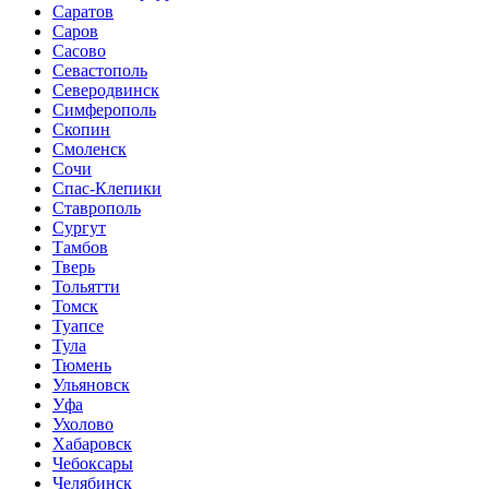
Саратов
Саров
Сасово
Севастополь
Северодвинск
Симферополь
Скопин
Смоленск
Сочи
Спас-Клепики
Ставрополь
Сургут
Тамбов
Тверь
Тольятти
Томск
Туапсе
Тула
Тюмень
Ульяновск
Уфа
Ухолово
Хабаровск
Чебоксары
Челябинск