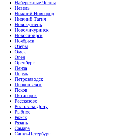
Набережные Челны
Невель
Нижний Новгород
Нижний Тагил
Новокузнецк
Новомичуринск
Новосибирск
Ноябрьск
Озеры
Омск
Орел
Оренбург
Пенза
Пермь
Петрозаводск
Прокопьевск
Псков
Пятигорск
Рассказово
Ростов-на-Дону
Рыбное
Ряжск
Рязань
Самара
Санкт-Петербург