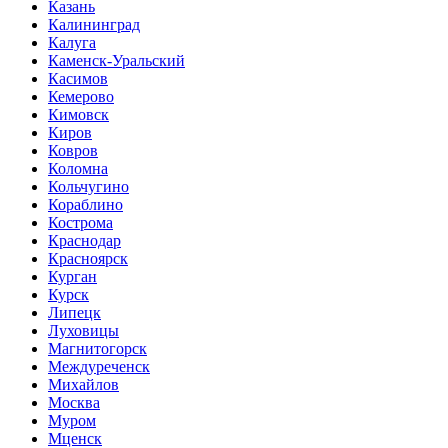
Казань
Калининград
Калуга
Каменск-Уральский
Касимов
Кемерово
Кимовск
Киров
Ковров
Коломна
Кольчугино
Кораблино
Кострома
Краснодар
Красноярск
Курган
Курск
Липецк
Луховицы
Магнитогорск
Междуреченск
Михайлов
Москва
Муром
Мценск