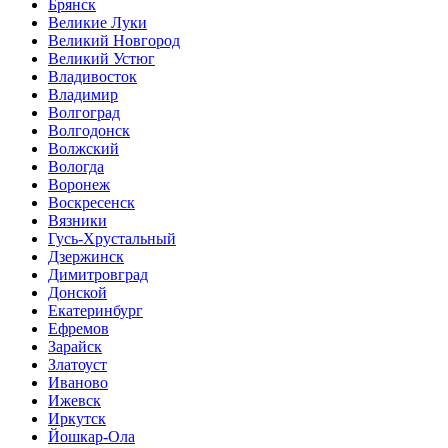
Брянск
Великие Луки
Великий Новгород
Великий Устюг
Владивосток
Владимир
Волгоград
Волгодонск
Волжский
Вологда
Воронеж
Воскресенск
Вязники
Гусь-Хрустальный
Дзержинск
Димитровград
Донской
Екатеринбург
Ефремов
Зарайск
Златоуст
Иваново
Ижевск
Иркутск
Йошкар-Ола