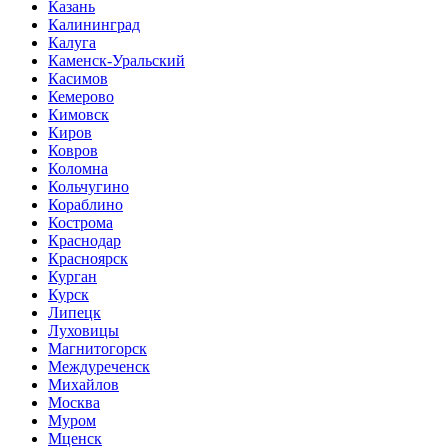
Казань
Калининград
Калуга
Каменск-Уральский
Касимов
Кемерово
Кимовск
Киров
Ковров
Коломна
Кольчугино
Кораблино
Кострома
Краснодар
Красноярск
Курган
Курск
Липецк
Луховицы
Магнитогорск
Междуреченск
Михайлов
Москва
Муром
Мценск