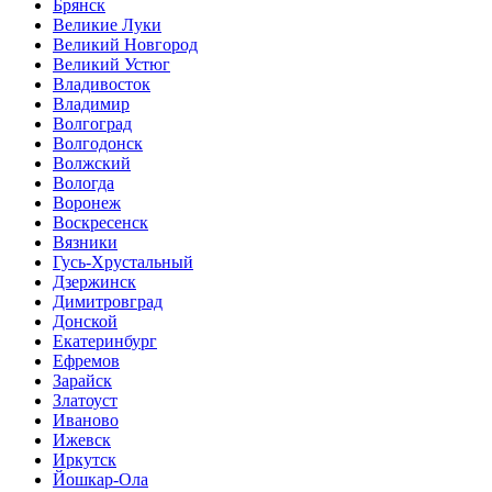
Брянск
Великие Луки
Великий Новгород
Великий Устюг
Владивосток
Владимир
Волгоград
Волгодонск
Волжский
Вологда
Воронеж
Воскресенск
Вязники
Гусь-Хрустальный
Дзержинск
Димитровград
Донской
Екатеринбург
Ефремов
Зарайск
Златоуст
Иваново
Ижевск
Иркутск
Йошкар-Ола