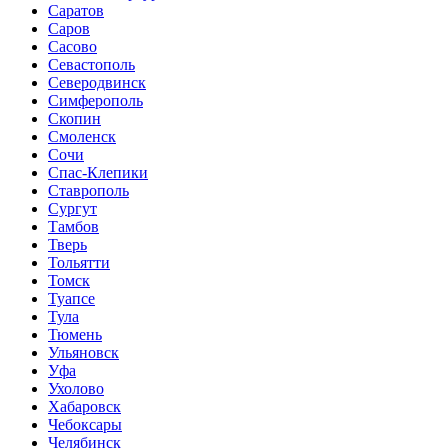
Саратов
Саров
Сасово
Севастополь
Северодвинск
Симферополь
Скопин
Смоленск
Сочи
Спас-Клепики
Ставрополь
Сургут
Тамбов
Тверь
Тольятти
Томск
Туапсе
Тула
Тюмень
Ульяновск
Уфа
Ухолово
Хабаровск
Чебоксары
Челябинск