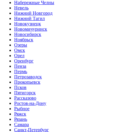
Набережные Челны
Невель
Нижний Новгород
Нижний Тагил
Новокузнецк
Новомичуринск
Новосибирск
Ноябрьск
Озеры
Омск
Орел
Оренбург
Пенза
Пермь
Петрозаводск
Прокопьевск
Псков
Пятигорск
Рассказово
Ростов-на-Дону
Рыбное
Ряжск
Рязань
Самара
Санкт-Петербург