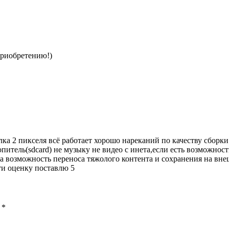
приобретению!)
а 2 пикселя всё работает хорошо нареканий по качеству сборки
опитель(sdcard) не музыку не видео с инета,если есть возможно
 возможность переноса тяжолого контента и сохранения на вне
и оценку поставлю 5
ы
*