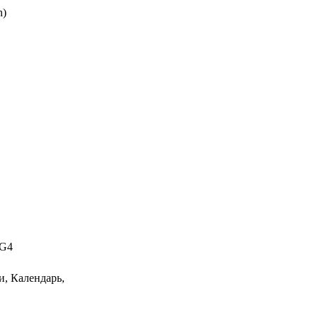
h)
EG4
и, Календарь,