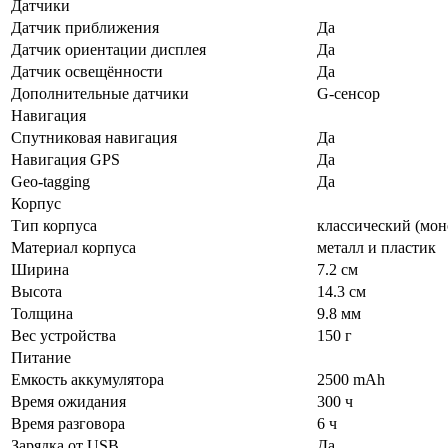
Датчики
Датчик приближения
Да
Датчик ориентации дисплея
Да
Датчик освещённости
Да
Дополнительные датчики
G-сенсор
Навигация
Спутниковая навигация
Да
Навигация GPS
Да
Geo-tagging
Да
Корпус
Тип корпуса
классический (мон
Материал корпуса
металл и пластик
Ширина
7.2 см
Высота
14.3 см
Толщина
9.8 мм
Вес устройства
150 г
Питание
Емкость аккумулятора
2500 mAh
Время ожидания
300 ч
Время разговора
6 ч
Зарядка от USB
Да