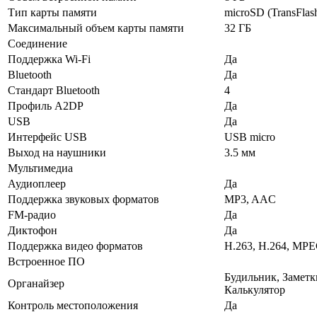
Тип карты памяти
microSD (TransFlas
Максимальный объем карты памяти
32 ГБ
Соединение
Поддержка Wi-Fi
Да
Bluetooth
Да
Стандарт Bluetooth
4
Профиль A2DP
Да
USB
Да
Интерфейс USB
USB micro
Выход на наушники
3.5 мм
Мультимедиа
Аудиоплеер
Да
Поддержка звуковых форматов
MP3, AAC
FM-радио
Да
Диктофон
Да
Поддержка видео форматов
H.263, H.264, MP
Встроенное ПО
Будильник, Заметк
Органайзер
Калькулятор
Контроль местоположения
Да