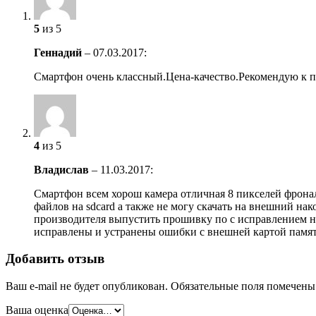
5
из 5
Геннадий
–
07.03.2017
:
Смартфон очень клаccный.Цена-качество.Рекомендую к 
4
из 5
Владислав
–
11.03.2017
:
Смартфон всем хорош камера отличная 8 пикселей фроналк
файлов на sdcard а также не могу скачать на внешний нак
производителя выпустить прошивку по с исправлением на
исправлены и устранены ошибки с внешней картой памят
Добавить отзыв
Ваш e-mail не будет опубликован.
Обязательные поля помечен
Ваша оценка