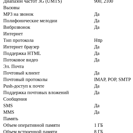
Диапазон частот 3G (UMTS)
900, 2100
Вызовы
MP3 на звонок
Да
Полифонические мелодии
Да
Виброзвонок
Да
Интернет
Тип протокола
Http
Интернет браузер
Да
Поддержка HTML
Да
Потоковое видео
Да
Эл. Почта
Почтовый клиент
Да
Почтовый протоколы
IMAP, POP, SMTP
Push-доступ к почте
Да
Поддержка почтовых вложений
Да
Сообщения
SMS
Да
MMS
Да
Память
Объем оперативной памяти
1 ГБ
Объем встроенной памяти
8 ГБ