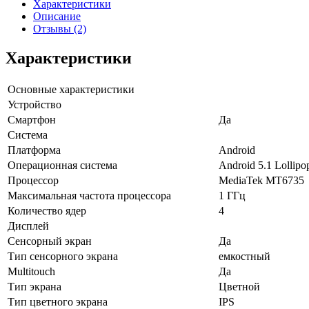
Характеристики
Описание
Отзывы (2)
Xарактеристики
Основные характеристики
Устройство
Смартфон
Да
Система
Платформа
Android
Операционная система
Android 5.1 Lollipo
Процессор
MediaTek MT6735
Максимальная частота процессора
1 ГГц
Количество ядер
4
Дисплей
Сенсорный экран
Да
Тип сенсорного экрана
емкостный
Multitouch
Да
Тип экрана
Цветной
Тип цветного экрана
IPS