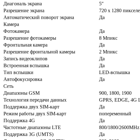
Диагональ экрана
5″
Разрешение экрана
720 x 1280 пиксел
Автоматический поворот экрана
Да
Камера
Фотокамера
Да
Разрешение фотокамеры
8 Мпикс
Фронтальная камера
Да
Разрешение фронтальной камеры
2 Мпикс
Запись видеоклипов
Да
Встроенная вспышка
Да
Тип вспышки
LED-вспышка
Автофокусировка
Да
Сеть
Диапазоны GSM
900, 1800, 1900
Технология передачи данных
GPRS, EDGE, 4G L
Поддержка двух SIM-карт
Да
Режим работы двух SIM-карт
попеременный
Поддержка 4G
Да
Частотные диапазоны LTE
800/1800/2600MHz
Поддержка 3G (UMTS)
Да