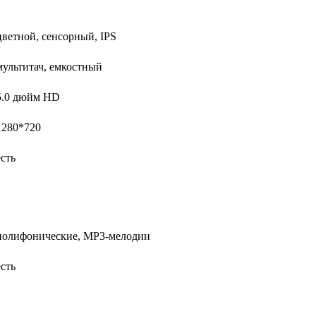
цветной, сенсорный, IPS
мультитач, емкостный
5.0 дюйм HD
1280*720
есть
полифонические, MP3-мелодии
есть