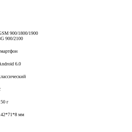
GSM 900/1800/1900
3G 900/2100
смартфон
Android 6.0
классический
2
150 г
142*71*8 мм