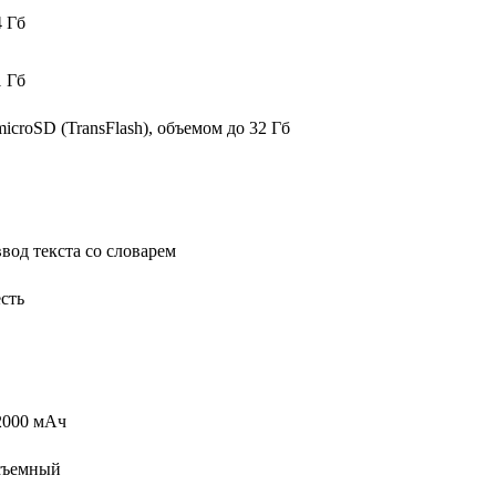
4 Гб
1 Гб
microSD (TransFlash), объемом до 32 Гб
ввод текста со словарем
есть
2000 мАч
съемный