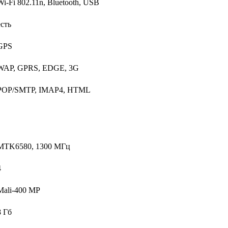
Wi-Fi 802.11n, Bluetooth, USB
есть
GPS
WAP, GPRS, EDGE, 3G
POP/SMTP, IMAP4, HTML
MTK6580, 1300 МГц
4
Mali-400 MP
8 Гб