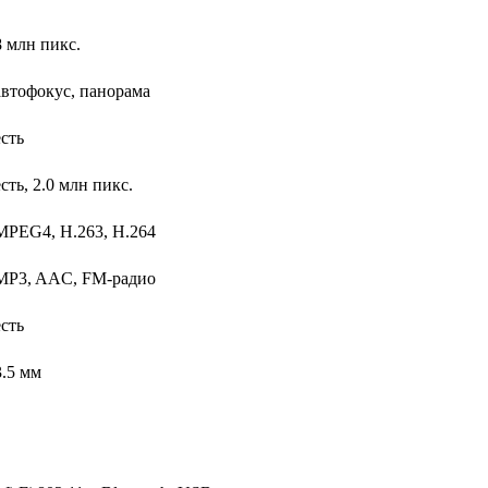
8 млн пикс.
автофокус, панорама
есть
есть, 2.0 млн пикс.
MPEG4, H.263, H.264
MP3, AAC, FM-радио
есть
3.5 мм