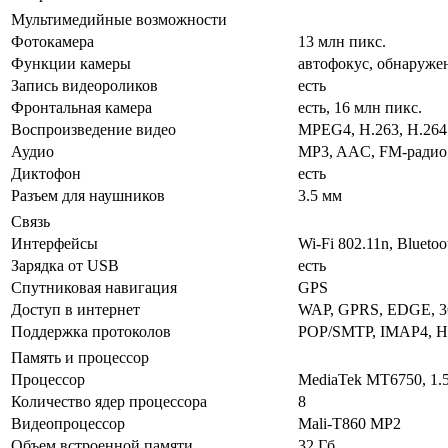
Мультимедийные возможности
Фотокамера
13 млн пикс.
Функции камеры
автофокус, обнаруже
Запись видеороликов
есть
Фронтальная камера
есть, 16 млн пикс.
Воспроизведение видео
MPEG4, H.263, H.264
Аудио
MP3, AAC, FM-радио
Диктофон
есть
Разъем для наушников
3.5 мм
Связь
Интерфейсы
Wi-Fi 802.11n, Blueto
Зарядка от USB
есть
Спутниковая навигация
GPS
Доступ в интернет
WAP, GPRS, EDGE, 3
Поддержка протоколов
POP/SMTP, IMAP4, 
Память и процессор
Процессор
MediaTek MT6750, 1.
Количество ядер процессора
8
Видеопроцессор
Mali-T860 MP2
Объем встроенной памяти
32 Гб