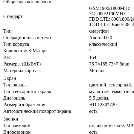
Общие характеристики
GSM: 900/1800MHz
3G: 900/2100MHz
Стандарт
FDD LTE: 800/1800/
TDD LTE: Bands 38, 39
Тип
смартфон
Операционная система
Android 6.0
Тип корпуса
классический
Количество SIM-карт
2
Вес
164
Размеры (ШxВxТ)
76.7×155.73×7.5mm
Материал корпуса
Металл
Экран
Тип экрана
цветной, сенсорный, 
Тип сенсорного экрана
мультитач, емкостны
Диагональ
5.5 дюйм.
Размер изображения
HD 1280*720
Автоматический поворот экрана
есть
Звонки
Тип мелодий
полифонические, MP
Виброзвонок
есть